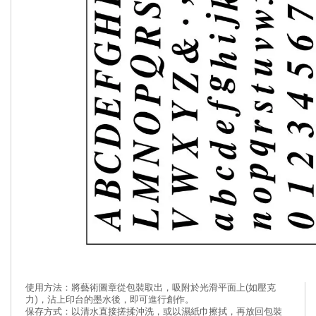
使用方法：將藝術圖章從包裝取出，吸附於光滑平面上(如壓克
力)，沾上印台的墨水後，即可進行創作。
保存方式：以清水直接搓揉沖洗，或以濕紙巾擦拭，再放回包裝