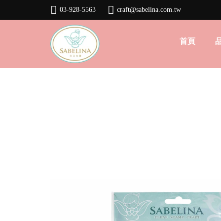
03-928-5563
craft@sabelina.com.tw
首頁