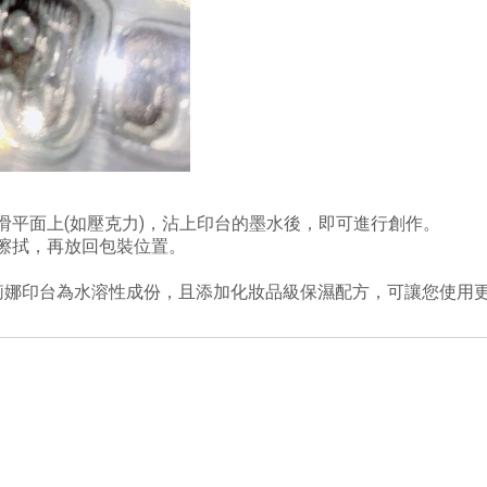
滑平面上(如壓克力)，沾上印台的墨水後，即可進行創作。
擦拭，再放回包裝位置。
莉娜印台為水溶性成份，且添加化妝品級保濕配方，可讓您使用