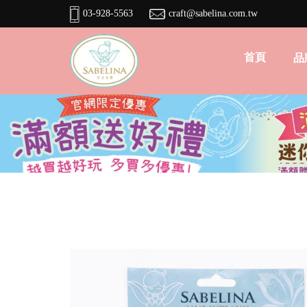
03-928-5563
craft@sabelina.com.tw
首頁
品