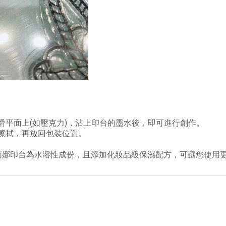
滑平面上(如壓克力)，沾上印台的墨水後，即可進行創作。
擦拭，再放回包裝位置。
莉娜印台為水溶性成份，且添加化妝品級保濕配方，可讓您使用