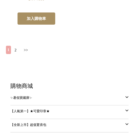
加入購物車
1
2
>>
購物商城
✨暑假寶藏庫✨
【人氣第一】★可愛印章★
【全新上市】超值驚喜包