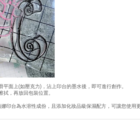
滑平面上(如壓克力)，沾上印台的墨水後，即可進行創作。
擦拭，再放回包裝位置。
莉娜印台為水溶性成份，且添加化妝品級保濕配方，可讓您使用