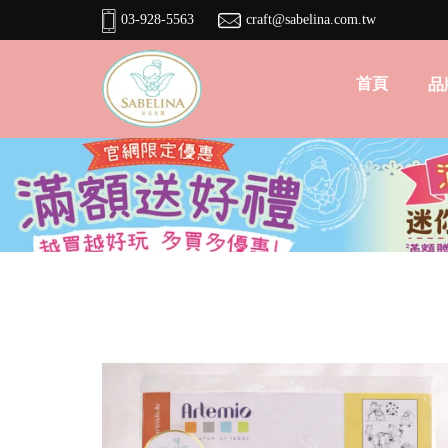
03-928-5563
craft@sabelina.com.tw
首頁
品