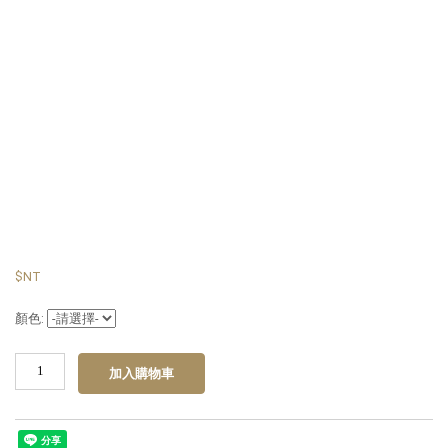
$NT
顏色: