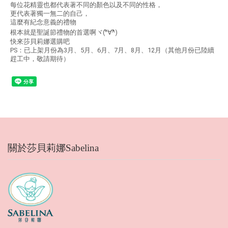
每位花精靈也都代表著不同的顏色以及不同的性格，
更代表著獨一無二的自己，
這麼有紀念意義的禮物
根本就是聖誕節禮物的首選啊ヾ(^ิ∀^ิ)
快來莎貝莉娜選購吧
PS：已上架月份為3月、5月、6月、7月、8月、12月（其他月份已陸續
趕工中，敬請期待）
關於莎貝莉娜Sabelina