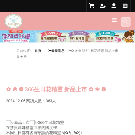
目前位置:
首頁
最新消息
✿ ❀ ❁ 366生日花精靈 新品上市
✿ ❀ ❁
✿ ❀ ❁ 366生日花精靈 新品上市 ✿ ❀ ❁
2024-12-06 閱讀人數：363人
新品上市
366生日花精靈
在莎貝莉娜精靈世界的國度裡，
不同生日都有各自守護的花精靈 ٩(✿∂‿∂✿)۶